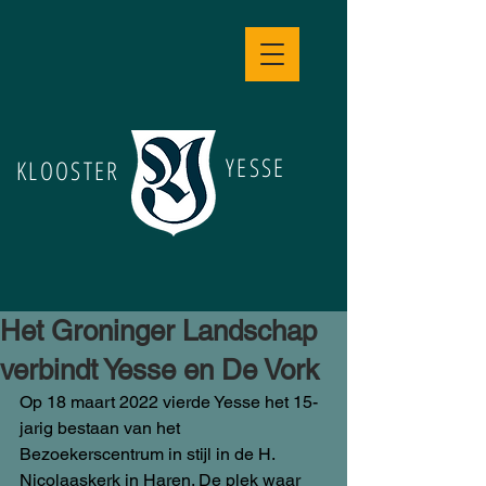
YESSE
KLOOSTER
Het Groninger Landschap
verbindt Yesse en De Vork
Op 18 maart 2022 vierde Yesse het 15-
jarig bestaan van het 
Bezoekerscentrum in stijl in de H. 
Nicolaaskerk in Haren. De plek waar 