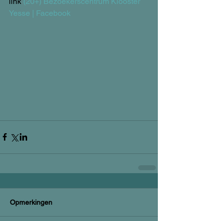
link 
(20+) Bezoekerscentrum Klooster 
Yesse | Facebook
Opmerkingen