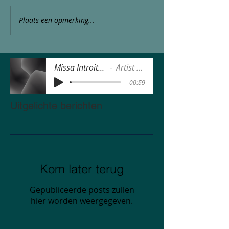
Plaats een opmerking...
Missa Introitus.MP3
Artist Name
-00:59
Uitgelichte berichten
Kom later terug
Gepubliceerde posts zullen
hier worden weergegeven.