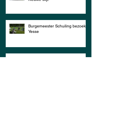
Burgemeester Schuiling bezoekt
Yesse
'De Arm' voor René Paas
Prachtige kindermiddag 22 juli!
ARCHIEF