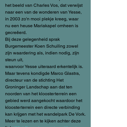
het beeld van Charles Vos, dat verwijst 
naar een van de wonderen van Yesse, 
in 2003 zo'n mooi plekje kreeg, waar 
nu een heuse Mariakapel omheen is 
gecreëerd. 
Bij deze gelegenheid sprak 
Burgemeester Koen Schuiling zowel 
zijn waardering als, indien nodig, zijn 
steun uit, 
waarvoor Yesse uiteraard erkentelijk is. 
Maar tevens kondigde Marco Glastra, 
directeur van de stichting Het 
Groninger Landschap aan dat ten 
noorden van het kloosterterrein een 
gebied werd aangekocht waardoor het 
kloosterterrein een directe verbinding 
kan krijgen met het wandelpark De Vork.
Meer te lezen en te kijken achter deze 