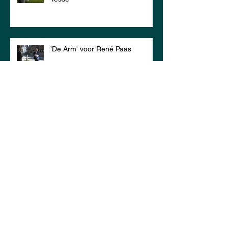
'De Arm' voor René Paas
Prachtige kindermiddag 22 juli!
ARCHIEF
juni 2025
(1)
1 post
december 2022
(1)
1 post
mei 2022
(1)
1 post
april 2022
(1)
1 post