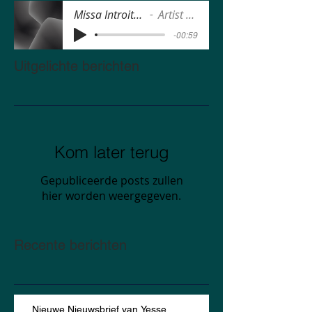
Missa Introitus.MP3
Artist Name
-00:59
Uitgelichte berichten
Kom later terug
Gepubliceerde posts zullen
hier worden weergegeven.
Recente berichten
Nieuwe Nieuwsbrief van Yesse