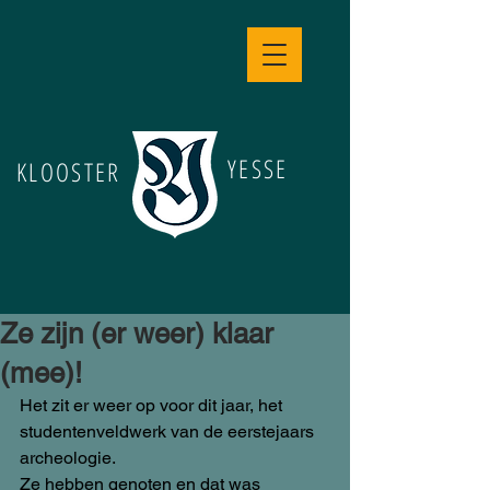
YESSE
KLOOSTER
Ze zijn (er weer) klaar
(mee)!
Het zit er weer op voor dit jaar, het 
studentenveldwerk van de eerstejaars 
archeologie.
Ze hebben genoten en dat was 