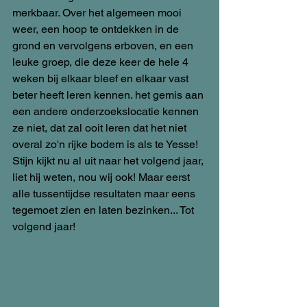
merkbaar. Over het algemeen mooi 
weer, een hoop te ontdekken in de 
grond en vervolgens erboven, en een 
leuke groep, die deze keer de hele 4 
weken bij elkaar bleef en elkaar vast 
beter heeft leren kennen. het gemis aan 
een andere onderzoekslocatie kennen 
ze niet, dat zal ooit leren dat het niet 
overal zo'n rijke bodem is als te Yesse! 
Stijn kijkt nu al uit naar het volgend jaar, 
liet hij weten, nou wij ook! Maar eerst 
alle tussentijdse resultaten maar eens 
tegemoet zien en laten bezinken... Tot 
volgend jaar!