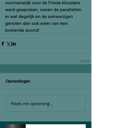
voornamelijk over de Friese kloosters 
werd gesproken, waren de parallellen 
er wel degelijk en de aanwezigen 
genoten dan ook weer van een 
boeiende avond!
Opmerkingen
Plaats een opmerking...