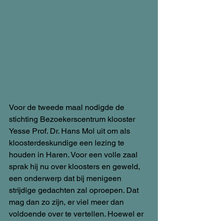
Voor de tweede maal nodigde de 
stichting Bezoekerscentrum klooster 
Yesse Prof. Dr. Hans Mol uit om als 
kloosterdeskundige een lezing te 
houden in Haren. Voor een volle zaal 
sprak hij nu over kloosters en geweld, 
een onderwerp dat bij menigeen 
strijdige gedachten zal oproepen. Dat 
mag dan zo zijn, er viel meer dan 
voldoende over te vertellen. Hoewel er 