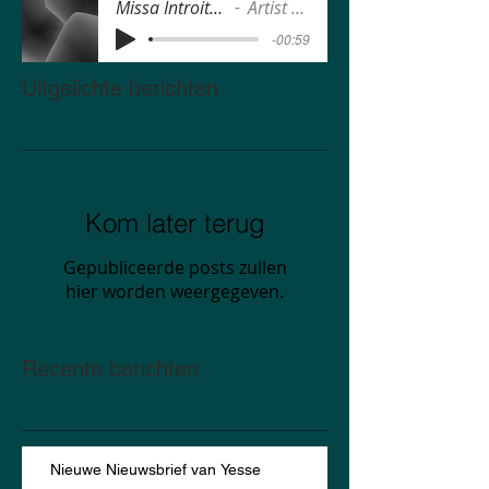
Missa Introitus.MP3
Artist Name
-00:59
Uitgelichte berichten
Kom later terug
Gepubliceerde posts zullen
hier worden weergegeven.
Recente berichten
Nieuwe Nieuwsbrief van Yesse