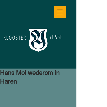
YESSE
KLOOSTER
Hans Mol wederom in
Haren