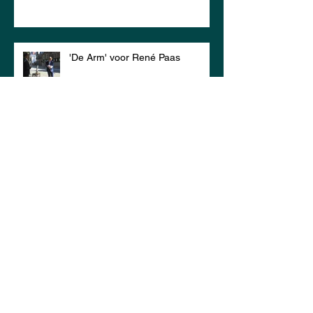
'De Arm' voor René Paas
Prachtige kindermiddag 22 juli!
ARCHIEF
juni 2025
(1)
1 post
december 2022
(1)
1 post
mei 2022
(1)
1 post
april 2022
(1)
1 post