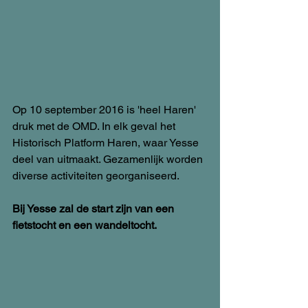
Op 10 september 2016 is 'heel Haren' 
druk met de OMD. In elk geval het 
Historisch Platform Haren, waar Yesse 
deel van uitmaakt. Gezamenlijk worden 
diverse activiteiten georganiseerd.
Bij Yesse zal de start zijn van een 
fietstocht en een wandeltocht.