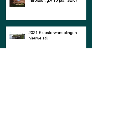
Introitus t.g.v 15 jaar SBKY
2021 Kloosterwandelingen
nieuwe stijl!
Burgemeester Schuiling bezoekt
Yesse
'De Arm' voor René Paas