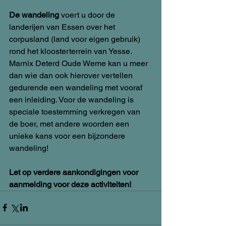
De wandeling
 voert u door de 
landerijen van Essen over het 
corpusland (land voor eigen gebruik) 
rond het kloosterterrein van Yesse. 
Marnix Deterd Oude Weme kan u meer 
dan wie dan ook hierover vertellen 
gedurende een wandeling met vooraf 
een inleiding. Voor de wandeling is 
speciale toestemming verkregen van 
de boer, met andere woorden een 
unieke kans voor een bijzondere 
wandeling!  
Let op verdere aankondigingen voor 
aanmelding voor deze activiteiten!