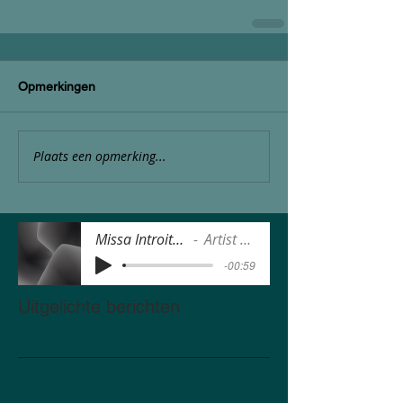
Opmerkingen
Plaats een opmerking...
Missa Introitus.MP3
Artist Name
-00:59
Uitgelichte berichten