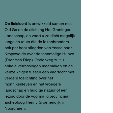
De fietstocht
 is ontwikkeld samen met 
Old Go en de stichting Het Groninger 
Landschap, en voert u zo dicht mogelijk 
langs de route die de lekenbroeders 
ooit per boot aflegden van Yesse naar 
Kropswolde over de toenmalige Hunze 
(Drentsch Diep). Onderweg zult u 
enkele verrassingen meemaken en de 
keuze krijgen tussen een vaartocht met 
verdere toelichting over het 
monnikenleven en het vroegere 
landschap en huidige natuur of een 
lezing door de voormalig provinciaal 
archeoloog Henny Groenendijk, in 
Noordlaren.